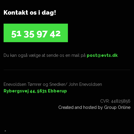
Kontakt os i dag!
​51 35 97 42
Du kan også vælge at sende os en mail på
post@evts.dk
.
Enevoldsen Tømrer og Snedker/ John Enevoldsen
Rybergsvej 44, 5631 Ebberup
​CVR: 44825856
Created and hosted by Group Online